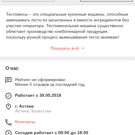
Тестомесы – это специальные кухонные машины, способные
замешивать тесто из засыпанных в емкость ингредиентов без
участия оператора. Тестомесильная машина существенно
облегчает производство хлебопекарной продукции,
поскольку ручной процесс вымешивания теста занимает
много времени и требует соответствующих физических сил.
Показать всё
Тестомешалка автоматизирует и ускоряет процесс, доводя
его до совершенства, что позволяет увеличивать объемы
производства и снижать трудозатраты. Некоторые модели
О нас
тестомесителей оснащены набором сменных насадок, что
существенно расширяет функциональность, спектр
применения агрегата, позволяя использовать устройство в
Рейтинг не сформирован
Менее 5 отзывов за последний год
качестве миксера для кремов, жидкого теста для блинчиков,
вымешивания муссов, соусов и прочего.
Работает с 30.05.2018
Купить профессиональный тестомес по выгодной цене
можно на сайте интернет-магазина Fastcook.kz. У нас
г. Астана
представлен большой выбор тестомесов, которые можно
Астана, Казахстан
выбрать по технических характеристикам и особенностям.
Контакты
Принцип работы тестомеса достаточно простой. Но, не стоит
недооценивать важность устройства на кухне в кафе или в
Сегодня работает с 09:00 до 18:00