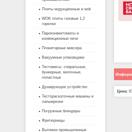
Плиты индукционные и wok
WOK плиты газовые 1,2
горелки
Пароконвектоматы и
конвекционные печи
Планетарные миксера
Вакуумные упаковщики
Тестомесы: спиральные,
бункерные, вилочные,
Информ
лопастные
Душирующее устройство
Цена:
93
Тестораскаточные машины и
лапшерезки
Погружные блендеры
Фритюрницы
Вытяжки промышленные