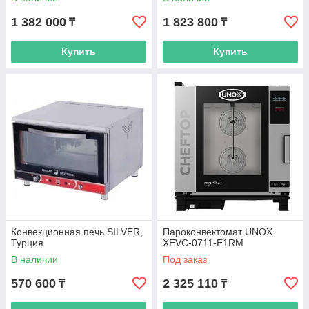
1 382 000
1 823 800
₸
₸
Купить
Купить
Конвекционная печь SILVER,
Пароконвектомат UNOX
Турция
XEVC-0711-E1RМ
В наличии
Под заказ
570 600
2 325 110
₸
₸