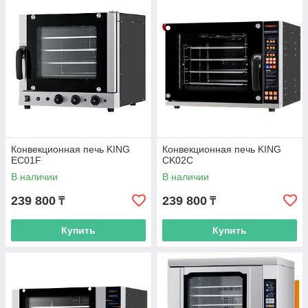
Конвекционная печь KING
Конвекционная печь KING
EC01F
CK02C
В наличии
В наличии
239 800
239 800
₸
₸
Купить
Купить