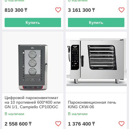
В наличии
В наличии
810 300
3 161 300
₸
₸
Купить
Купить
Цифровой пароконвектомат
на 10 противней 600*400 или
Пароконвекционная печь
GN 1/1, Campiello CP10DGC
KING CKW-06
Venix Италия
В наличии
В наличии
2 558 600
1 376 400
₸
₸