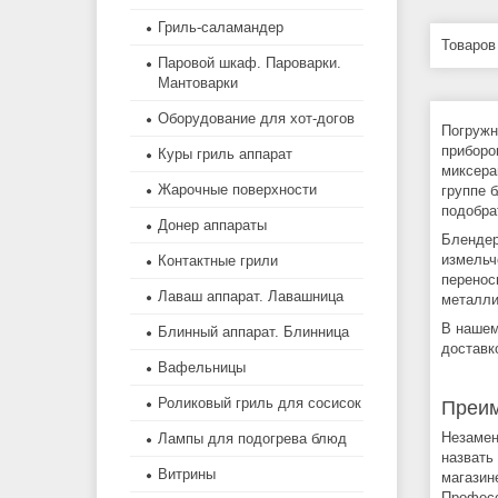
Гриль-саламандер
Паровой шкаф. Пароварки.
Мантоварки
Оборудование для хот-догов
Погружн
приборо
Куры гриль аппарат
миксера
Жарочные поверхности
группе 
подобра
Донер аппараты
Блендер
измельч
Контактные грили
перенос
Лаваш аппарат. Лавашница
металли
В нашем
Блинный аппарат. Блинница
доставк
Вафельницы
Роликовый гриль для сосисок
Преим
Незамен
Лампы для подогрева блюд
назвать
Витрины
магазин
Професс