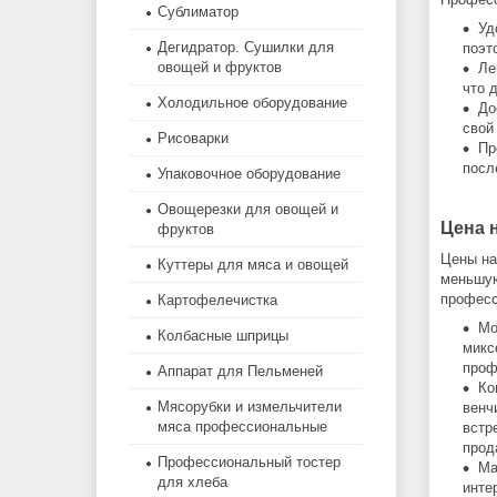
Сублиматор
Уд
Дегидратор. Сушилки для
поэт
овощей и фруктов
Ле
что 
Холодильное оборудование
До
свой
Рисоварки
Пр
посл
Упаковочное оборудование
Овощерезки для овощей и
Цена 
фруктов
Цены на
Куттеры для мяса и овощей
меньшую
професс
Картофелечистка
Мо
Колбасные шприцы
микс
проф
Аппарат для Пельменей
Ко
Мясорубки и измельчители
венч
мяса профессиональные
встр
прод
Профессиональный тостер
Ма
для хлеба
инте