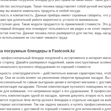
обство эксплуатации. Такая техника представляет собой ручной инструме
ому вы можете измельчать продукты в любой посуде.
гкость и компактность. Данные приборы имеют скромные габариты, что у
даже при длительной работе вероятность усталости минимальна.
ступная цена. Такие модели продаются по приемлемой стоимости. Это д
 первый блендер или планирует пользоваться им редко и не хочет переп
остая очистка. Данная техника легко разбирается для чистки, ведь насад
е использования не составит никакого труда.
на погружные блендеры в Fastcook.kz
 профессиональный блендер погружной в ассортименте в интернет-магази
 сторону. Давайте разберемся подробней, какие конструктивные особен
ионального кухонного оборудования по хорошей стоимости:
щность электродвигателя – действительно важная характеристика, чтоб
ер. Она не особо влияет на увеличение оборотов вращения насадок. Вы 
ессиональный по самым выгодным ценам в интернет-магазине с доставк
мплектация насадками. Полная комплектация кухонного помощника по ни
ик для взбивания, что непременно ведет к его удорожанию. В професси
етить комплектацию одной из насадок, причем докупить вторую есть во
ается отдельно блок мотор ручного блендера и отдельно насадки на выб
териал изготовления. Так как задача заказать и купить профессиональ
рнет-магазине с доставкой по хорошей стоимости для интенсивной и дли