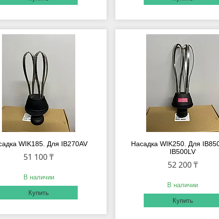
садка WIK185. Для IB270AV
Насадка WIK250. Для IB85
IB500LV
51 100 ₸
52 200 ₸
В наличии
В наличии
Купить
Купить