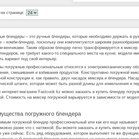
ые блендеры – это ручные блендеры, которые необходимо держать в рук
в – комби-блендер, поскольку они комплектуются широким разнообразие
м-венчиками. Таким образом блендер легко трансформируется в миксер
блендеров, не требует какого-то специального места на кухне, модели и
ть вариант под свой интерьер.
ы погружные профессиональные относятся к электромеханическому об
ения, смешивания и взбивания продуктов. Конструктивно погружной микс
ной конструкции и, как правило, двух насадок миксера и блендера. Нас
ческой штанге, которая может быть разной длины для измельчения и пе
 интернет-магазине Fastcook.kz можно заказать и купить блендер пог
ой. Стоимость на миксер погружной варьируется в зависимости от модел
ущества погружного блендера
имым погружной блендер профессиональный или как его еще называют 
 можно разве что с натяжкой. Вы можете заказать и купить миксер погру
е уже сейчас. Есть ряд оборудования, которое выполняет те же функции
иональный погружной блендер для ресторана на заказ имеет такие дост