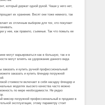
нт, который держат одной рукой. Чаши у него нет,
прощает их хранение. Весят они тоже немного, так
елает их отличным выбором для тех, кто покупает
лачивать.
ки у нее, как правило, съемные. Так что помыть ее
не могут варьироваться как в большую, так и в
ности могут влиять на удорожание данного вида
ы заказать и купить ручной профессиональный
можете заказать и купить блендер погружной
ой.
зкой стоимости включает в себя насадку блендер и
ональных моделях высокго качества часто можно
зможность по мере необходимости. Не редко
ор.
ный миксер погружной профессиональный в продаже в
тельной эксплуатации, этому параметру стоит