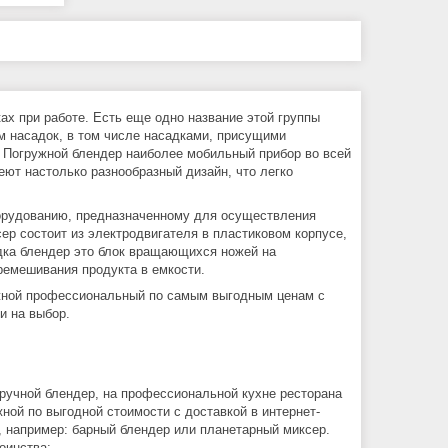
ах при работе. Есть еще одно название этой группы
м насадок, в том числе насадками, присущими
. Погружной блендер наиболее мобильный прибор во всей
меют настолько разнообразный дизайн, что легко
орудованию, предназначенному для осуществления
ер состоит из электродвигателя в пластиковом корпусе,
адка блендер это блок вращающихся ножей на
ремешивания продукта в емкости.
ружной профессиональный по самым выгодным ценам с
и на выбор.
ручной блендер, на профессиональной кухне ресторана
жной по выгодной стоимости с доставкой в интернет-
, например: барный блендер или планетарный миксер.
оинства: