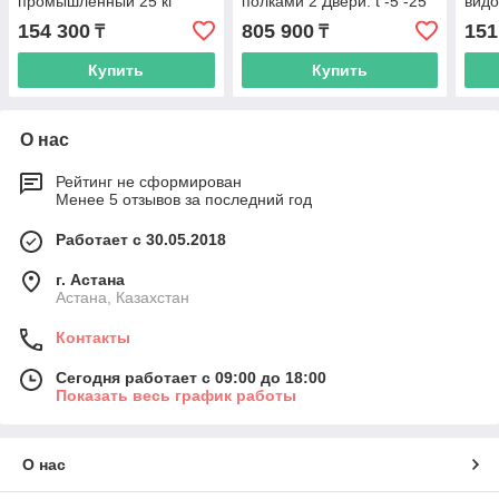
промышленный 25 кг
полками 2 Двери. t -5 -25
видо
°C. EDD2-25
154 300
805 900
151
₸
₸
Купить
Купить
О нас
Рейтинг не сформирован
Менее 5 отзывов за последний год
Работает с 30.05.2018
г. Астана
Астана, Казахстан
Контакты
Сегодня работает с 09:00 до 18:00
Показать весь график работы
О нас