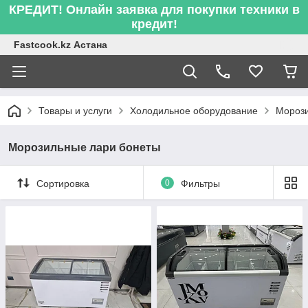
КРЕДИТ! Онлайн заявка для покупки техники в
кредит!
Fastcook.kz Астана
Товары и услуги
Холодильное оборудование
Морози
Морозильные лари бонеты
Сортировка
0
Фильтры