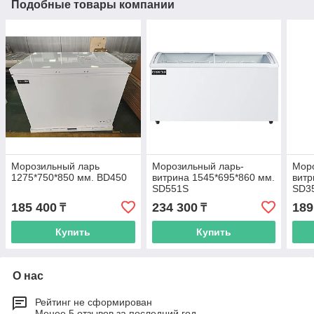
Подобные товары компании
Морозильный ларь
Морозильный ларь-
Мор
1275*750*850 мм. BD450
витрина 1545*695*860 мм.
витр
SD551S
SD3
185 400
234 300
189
₸
₸
Купить
Купить
О нас
Рейтинг не сформирован
Менее 5 отзывов за последний год