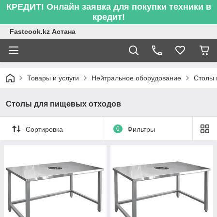
КРЕДИТ! Онлайн заявка для покупки техники в
кредит!
Fastcook.kz Астана
Товары и услуги
Нейтральное оборудование
Столы 
Столы для пищевых отходов
Сортировка
0
Фильтры