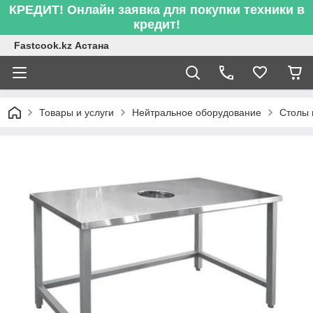
КРЕДИТ! Онлайн заявка для покупки техники в
кредит!
Fastcook.kz Астана
Товары и услуги
Нейтральное оборудование
Столы 