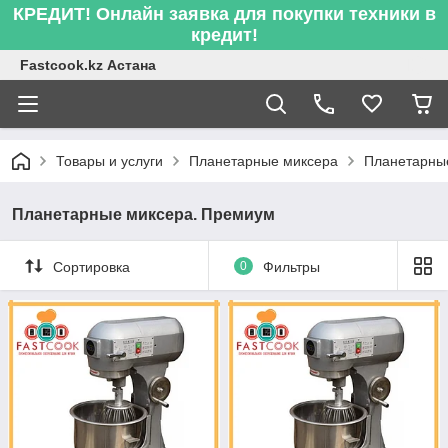
КРЕДИТ! Онлайн заявка для покупки техники в
кредит!
Fastcook.kz Астана
Товары и услуги
Планетарные миксера
Планетарны
Планетарные миксера. Премиум
Сортировка
0
Фильтры