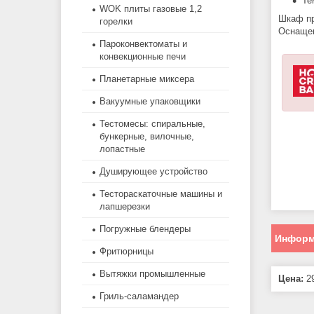
Те
WOK плиты газовые 1,2
Шкаф пр
горелки
Оснащен
Пароконвектоматы и
конвекционные печи
Планетарные миксера
Вакуумные упаковщики
Тестомесы: спиральные,
бункерные, вилочные,
лопастные
Душирующее устройство
Тестораскаточные машины и
лапшерезки
Погружные блендеры
Информ
Фритюрницы
Вытяжки промышленные
Цена:
29
Гриль-саламандер