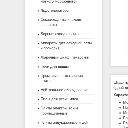
мягкого мороженого)
Льдогенераторы
Сокоохладители, слэш
аппараты
Барные холодильники
Аппараты для сахарной ваты
и попкорна
Жарочный шкаф, пекарский
Печи для пиццы
Промышленные газовые
плиты
Шкаф пр
одной д
Нейтральное оборудование
Характ
Пилы для резки мяса
Мо
Пи
Плиты электрические
Мо
промышленные
Ра
Плиты индукционные и wok
Ра