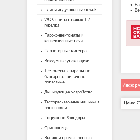
Ра
Плиты индукционные и wok
Ве
WOK плиты газовые 1,2
горелки
Пароконвектоматы и
конвекционные печи
Планетарные миксера
Вакуумные упаковщики
Тестомесы: спиральные,
бункерные, вилочные,
лопастные
Информ
Душирующее устройство
Тестораскаточные машины и
Цена:
73
лапшерезки
Погружные блендеры
Фритюрницы
Вытяжки промышленные