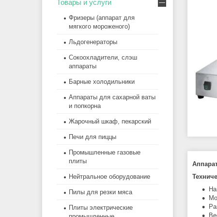
Товары и услуги
Фризеры (аппарат для
мягкого мороженого)
Льдогенераторы
Сокоохладители, слэш
аппараты
Барные холодильники
Аппараты для сахарной ваты
и попкорна
Жарочный шкаф, пекарский
Печи для пиццы
Промышленные газовые
плиты
Аппарат
Техниче
Нейтральное оборудование
На
Пилы для резки мяса
Мо
Ра
Плиты электрические
Ве
промышленные