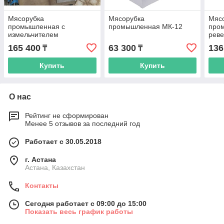
Мясорубка
Мясорубка
Мяс
промышленная с
промышленная МК-12
про
измельчителем
рев
165 400
63 300
136
₸
₸
Купить
Купить
О нас
Рейтинг не сформирован
Менее 5 отзывов за последний год
Работает с 30.05.2018
г. Астана
Астана, Казахстан
Контакты
Сегодня работает с 09:00 до 15:00
Показать весь график работы