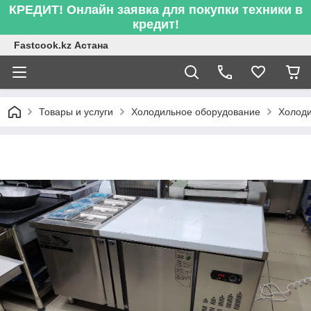
КРЕДИТ! Онлайн заявка для покупки техники в
кредит!
Fastcook.kz Астана
Товары и услуги
Холодильное оборудование
Холоди