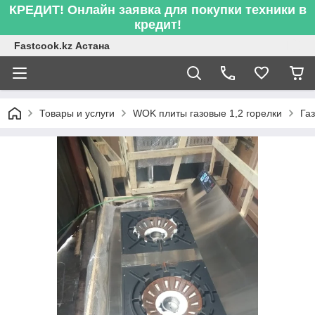
КРЕДИТ! Онлайн заявка для покупки техники в
кредит!
Fastcook.kz Астана
Товары и услуги
WOK плиты газовые 1,2 горелки
Га