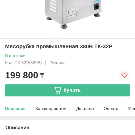
Мясорубка промышленная 380В ТК-32P
В наличии
Код: ТК-32P(380В)
Розница
199 800
₸
Купить
Описание
Характеристики
Доставка
Оплата
Усл
Описание