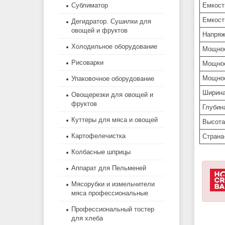
Сублиматор
Емкост
Емкост
Дегидратор. Сушилки для
овощей и фруктов
Напряж
Холодильное оборудование
Мощно
Рисоварки
Мощнос
Мощнос
Упаковочное оборудование
Ширин
Овощерезки для овощей и
фруктов
Глубин
Куттеры для мяса и овощей
Высота
Картофелечистка
Страна
Колбасные шприцы
Аппарат для Пельменей
Мясорубки и измельчители
мяса профессиональные
Профессиональный тостер
для хлеба