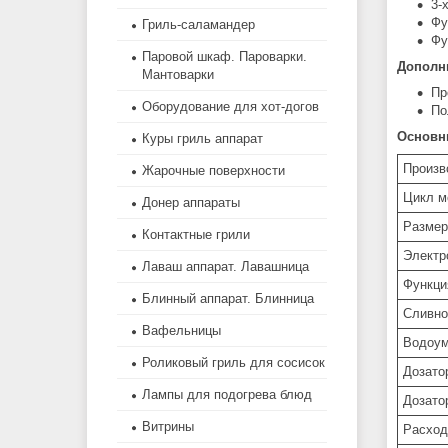
3-
Фу
Гриль-саламандер
Фу
Паровой шкаф. Пароварки.
Дополн
Мантоварки
Пр
Оборудование для хот-догов
По
Основн
Куры гриль аппарат
Произв
Жарочные поверхности
Цикл м
Донер аппараты
Размер
Контактные грили
Электр
Лаваш аппарат. Лавашница
Функци
Блинный аппарат. Блинница
Сливно
Вафельницы
Водоум
Роликовый гриль для сосисок
Дозато
Лампы для подогрева блюд
Дозато
Витрины
Расход