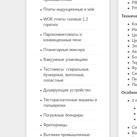
PB
PH
Плиты индукционные и wok
Техниче
WOK плиты газовые 1,2
Ко
горелки
Из
Пароконвектоматы и
Це
конвекционные печи
Це
Эл
Планетарные миксера
Ав
Бо
Вакуумные упаковщики
Те
Фу
Тестомесы: спиральные,
Си
бункерные, вилочные,
Пе
лопастные
Па
Душирующее устройство
Особен
Тестораскаточные машины и
3 
лапшерезки
Погружные блендеры
Фритюрницы
Си
Во
Вытяжки промышленные