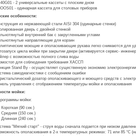
40G01 - 2 универсальные кассеты с плоским дном
OOS01 - одинарная кассета для столовых приборов
ские особенности:
нструкция из нержавеющей стали AISI 304 (одинарные стенки)
олированная дверь с двойной стенкой
льнотянутый внутренний бак с закругленными углами
льнотянутые направляющие для корзин
липтические моющие и ополаскивающие рукава легко снимаются для у
тозапуск цикла мойки при закрытии двери (активируется сервис- инжене
йлер с возможностью полного слива воды
рмостоп для соблюдения требования ХАССП
нкция Stand By - осуществляет существенную экономию электроэнергии
стема самодиагностики с сообщением ошибки
ристальтический дозатор ополаскивающего и моющего средств с элект
нель управления с отображением температуры мойки и ополаскивания
ности мойки:
программы мойки:
Короткая (90 сек.)
Средняя (150 сек.)
Длинная (240 сек.)
стема "Мягкий старт" - струя воды сначала подается при низком давле
зможность ополаскивания в 2-х температурных режимах: 71 или 85 °C (