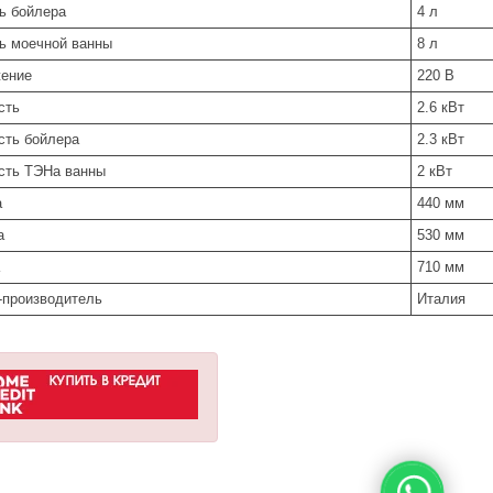
ь бойлера
4 л
ь моечной ванны
8 л
ение
220 В
сть
2.6 кВт
ть бойлера
2.3 кВт
ть ТЭНа ванны
2 кВт
а
440 мм
а
530 мм
710 мм
-производитель
Италия