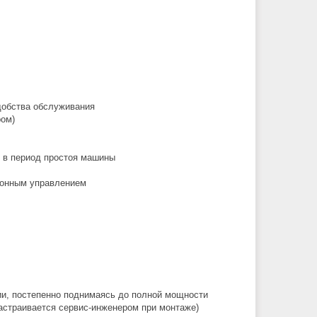
добства обслуживания
ром)
 в период простоя машины
ронным управлением
нии, постепенно поднимаясь до полной мощности
настраивается сервис-инженером при монтаже)