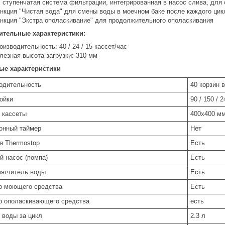
х ступенчатая система фильтрации, интегрированная в насос слива, для 
нкция "Чистая вода" для смены воды в моечном баке после каждого цик
нкция "Экстра ополаскивание" для продолжительного ополаскивания
ительные характеристики:
оизводительность: 40 / 24 / 15 кассет/час
лезная высота загрузки: 310 мм
ые характеристики
одительность
40 корзин в
ойки
90 / 150 / 2
 кассеты
400х400 м
онный таймер
Нет
я Thermostop
Есть
й насос (помпа)
Есть
ягчитель воды
Есть
р моющего средства
Есть
р ополаскивающего средства
есть
 воды за цикл
2.3 л