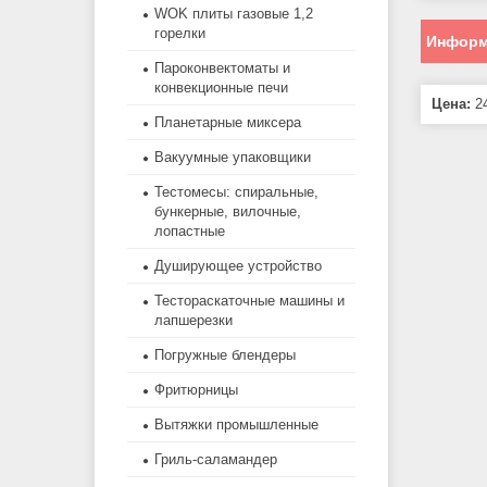
WOK плиты газовые 1,2
горелки
Информ
Пароконвектоматы и
конвекционные печи
Цена:
24
Планетарные миксера
Вакуумные упаковщики
Тестомесы: спиральные,
бункерные, вилочные,
лопастные
Душирующее устройство
Тестораскаточные машины и
лапшерезки
Погружные блендеры
Фритюрницы
Вытяжки промышленные
Гриль-саламандер