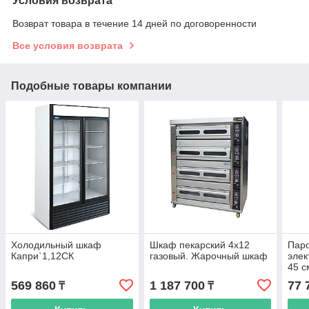
Условия возврата
Возврат товара в течение 14 дней по договоренности
Все условия возврата
Подобные товары компании
Холодильный шкаф
Шкаф пекарский 4х12
Паро
Капри`1,12СК
газовый. Жарочный шкаф
элек
45 с
569 860
1 187 700
77 
₸
₸