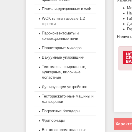
Характе
Мо
Плиты индукционные и wok
На
WOK плиты газовые 1,2
Га
горелки
Ди
Га
Пароконвектоматы и
Наличны
конвекционные печи
Планетарные миксера
Вакуумные упаковщики
Тестомесы: спиральные,
бункерные, вилочные,
лопастные
Душирующее устройство
Тестораскаточные машины и
лапшерезки
Погружные блендеры
Фритюрницы
Характ
Вытяжки промышленные