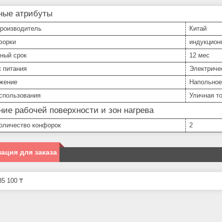
ные атрибуты
производитель
Китай
форки
индукцион
ный срок
12 мес
 питания
Электриче
жение
Напольное
спользования
Уличная то
ие рабочей поверхности и зон нагрева
оличество конфорок
2
ация для заказа
5 100 ₸