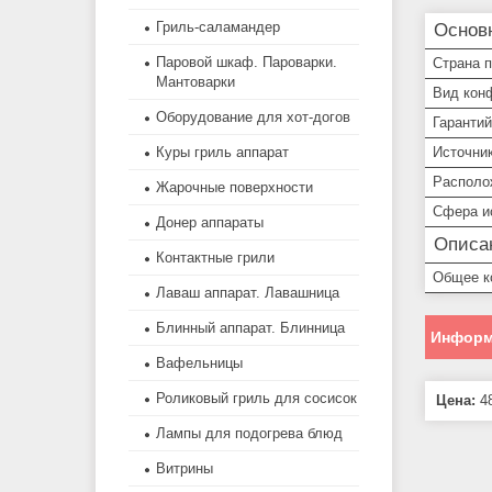
Гриль-саламандер
Основ
Паровой шкаф. Пароварки.
Страна 
Мантоварки
Вид кон
Оборудование для хот-догов
Гарантий
Куры гриль аппарат
Источник
Располо
Жарочные поверхности
Сфера и
Донер аппараты
Описан
Контактные грили
Общее к
Лаваш аппарат. Лавашница
Блинный аппарат. Блинница
Информ
Вафельницы
Роликовый гриль для сосисок
Цена:
48
Лампы для подогрева блюд
Витрины