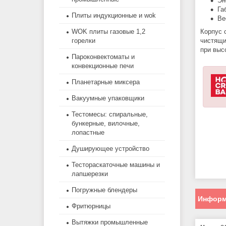
Эн
Га
Плиты индукционные и wok
Ве
WOK плиты газовые 1,2
Корпус 
горелки
чистящи
при выс
Пароконвектоматы и
конвекционные печи
Планетарные миксера
Вакуумные упаковщики
Тестомесы: спиральные,
бункерные, вилочные,
лопастные
Душирующее устройство
Тестораскаточные машины и
лапшерезки
Погружные блендеры
Информ
Фритюрницы
Вытяжки промышленные