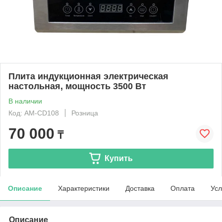
Плита индукционная электрическая
настольная, мощность 3500 Вт
В наличии
Код: AM-CD108
Розница
70 000
₸
Купить
Описание
Характеристики
Доставка
Оплата
Усл
Описание