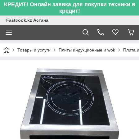
КРЕДИТ! Онлайн заявка для покупки техники в
кредит!
Fastcook.kz Астана
Товары и услуги
Плиты индукционные и wok
Плита 