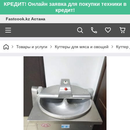
КРЕДИТ! Онлайн заявка для покупки техники в
кредит!
Fastcook.kz Астана
Товары и услуги
Куттеры для мяса и овощей
Куттер