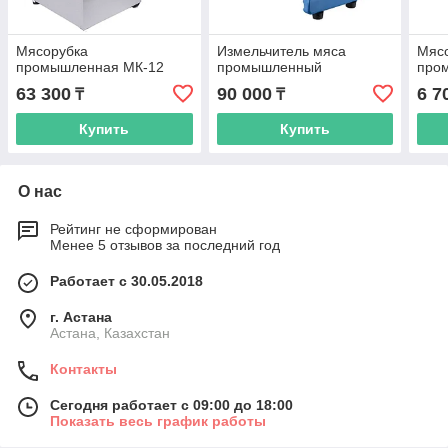
Мясорубка
Измельчитель мяса
Мяс
промышленная МК-12
промышленный
про
63 300
90 000
6 7
₸
₸
Купить
Купить
О нас
Рейтинг не сформирован
Менее 5 отзывов за последний год
Работает с 30.05.2018
г. Астана
Астана, Казахстан
Контакты
Сегодня работает с 09:00 до 18:00
Показать весь график работы