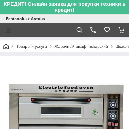
КРЕДИТ! Онлайн заявка для покупки техники в
кредит!
Fastcook.kz Астана
Товары и услуги
Жарочный шкаф, пекарский
Шкаф п