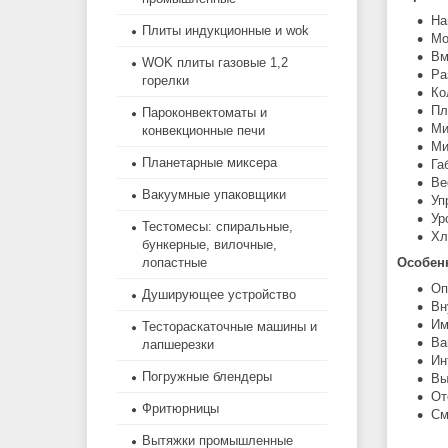
На
Плиты индукционные и wok
Мо
Вм
WOK плиты газовые 1,2
Ра
горелки
Ко
Пл
Пароконвектоматы и
Ми
конвекционные печи
Ми
Планетарные миксера
Га
Ве
Вакуумные упаковщики
Уп
Ур
Тестомесы: спиральные,
Хл
бункерные, вилочные,
лопастные
Особен
Оп
Душирующее устройство
Вн
Им
Тестораскаточные машины и
Ва
лапшерезки
Ин
Погружные блендеры
Вы
От
Фритюрницы
См
Вытяжки промышленные