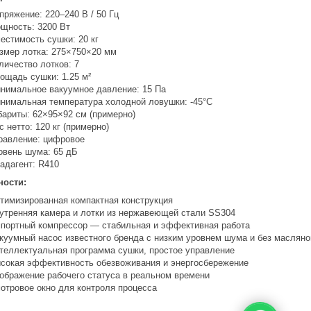
пряжение: 220–240 В / 50 Гц
щность: 3200 Вт
естимость сушки: 20 кг
змер лотка: 275×750×20 мм
личество лотков: 7
ощадь сушки: 1.25 м²
нимальное вакуумное давление: 15 Па
нимальная температура холодной ловушки: -45°C
бариты: 62×95×92 см (примерно)
с нетто: 120 кг (примерно)
равление: цифровое
овень шума: 65 дБ
адагент: R410
ности:
тимизированная компактная конструкция
утренняя камера и лотки из нержавеющей стали SS304
портный компрессор — стабильная и эффективная работа
куумный насос известного бренда с низким уровнем шума и без масляно
теллектуальная программа сушки, простое управление
сокая эффективность обезвоживания и энергосбережение
ображение рабочего статуса в реальном времени
отровое окно для контроля процесса