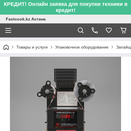
КРЕДИТ! Онлайн заявка для покупки техники в
кредит!
Fastcook.kz Астана
Товары и услуги
Упаковочное оборудование
Запайщи