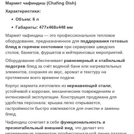
Мармит чафиндиш (Chafing Dish)
Характеристики:
Объем: 6 л
Габариты: 477х468х448 мм
Мармит чафиндиш — это профессиональное тепловое
оборудование, предназначенное для
поддержания готовых
блюд в горячем состоянии
при сервировке шведских
столов, банкетов, фуршетов и кейтеринговых мероприятий.
Оборудование обеспечивает
равномерный и стабильный
подогрев
блюд за счёт водяной бани или нагревательных
элементов, сохраняя их вкус, аромат и текстуру на
протяжении всего времени подачи.
Корпус мармита изготовлен из
нержавеющей стали
,
устойчивой к коррозии, механическим повреждениям и
интенсивной эксплуатации. Конструкция продумана для
удобства персонала: крышка легко открывается,
гастроёмкости быстро извлекаются для очистки и замены
блюд.
Чафиндиш сочетает в себе
функциональность и
презентабельный внешний вид
, что делает его
незаменимым элементом профессиональной линии раздачи.