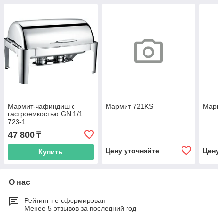
Мармит-чафиндиш с
Мармит 721KS
Мар
гастроемкостью GN 1/1
723-1
47 800
₸
Цену уточняйте
Цен
Купить
О нас
Рейтинг не сформирован
Менее 5 отзывов за последний год