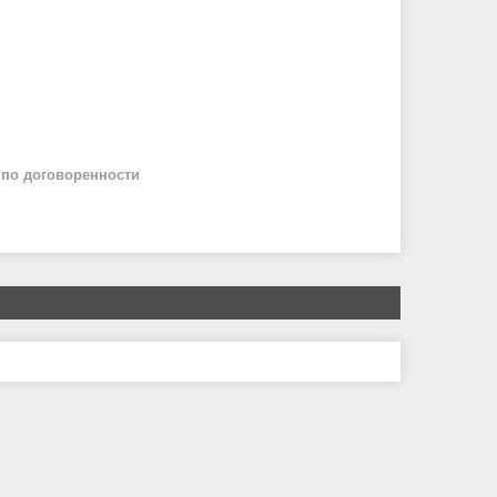
й
по договоренности