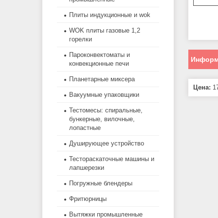
Плиты индукционные и wok
WOK плиты газовые 1,2
горелки
Пароконвектоматы и
Информ
конвекционные печи
Планетарные миксера
Цена:
17
Вакуумные упаковщики
Тестомесы: спиральные,
бункерные, вилочные,
лопастные
Душирующее устройство
Тестораскаточные машины и
лапшерезки
Погружные блендеры
Фритюрницы
Вытяжки промышленные