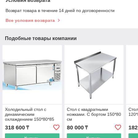
Условия возврата
Возврат товара в течение 14 дней по договоренности
Все условия возврата
Подобные товары компании
Холодильный стол с
Стол с квадратными
Стол
динамическим
ножками. С бортом 150*80
120*
охлаждением 150*80*85
см
TFB-1580R
318 600
80 000
182
₸
₸