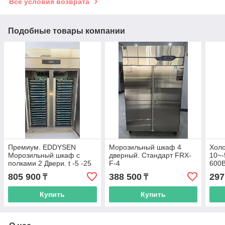
Все условия возврата
Подобные товары компании
Премиум. EDDYSEN
Морозильный шкаф 4
Холо
Морозильный шкаф с
дверный. Стандарт FRX-
10~-
полками 2 Двери. t -5 -25
F-4
600
°C. EDD2-25
805 900
388 500
297
₸
₸
Купить
Купить