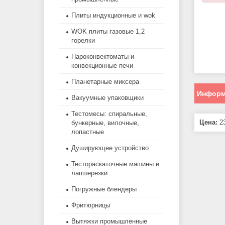
Плиты индукционные и wok
WOK плиты газовые 1,2
горелки
Пароконвектоматы и
конвекционные печи
Планетарные миксера
Информ
Вакуумные упаковщики
Тестомесы: спиральные,
Цена:
23
бункерные, вилочные,
лопастные
Душирующее устройство
Тестораскаточные машины и
лапшерезки
Погружные блендеры
Фритюрницы
Вытяжки промышленные