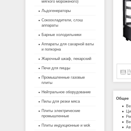
мягкого мороженого)
Льдогенераторы
Сокоохладители, слэш
аппараты
Барные холодильники
Аппараты для сахарной ваты
и попкорна
Жарочный шкаф, пекарский
Печи для пиццы
Промышленные газовые
плиты
Нейтральное оборудование
Общее
Пилы для резки мяса
Ве
Плиты электрические
Ци
промышленные
Ре
Ве
Плиты индукционные и wok
Ав