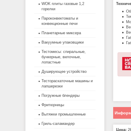
WOK плиты газовые 1,2
Техниче
горелки
Об
Те
Пароконвектоматы и
Мо
конвекционные печи
Ве
Ве
Планетарные миксера
Га
Вакуумные упаковщики
Га
Тестомесы: спиральные,
бункерные, вилочные,
лопастные
Душирующее устройство
Тестораскаточные машины и
лапшерезки
Погружные блендеры
Фритюрницы
Информ
Вытяжки промышленные
Гриль-саламандер
Цена:
26