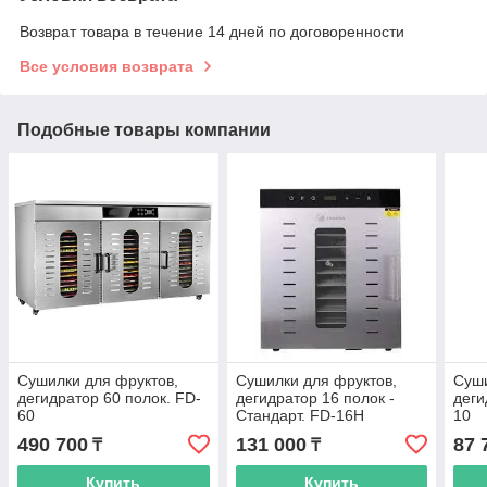
Возврат товара в течение 14 дней по договоренности
Все условия возврата
Подобные товары компании
Сушилки для фруктов,
Сушилки для фруктов,
Суши
дегидратор 60 полок. FD-
дегидратор 16 полок -
деги
60
Стандарт. FD-16H
10
490 700
131 000
87 
₸
₸
Купить
Купить