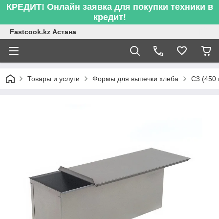
КРЕДИТ! Онлайн заявка для покупки техники в
кредит!
Fastcook.kz Астана
Товары и услуги
Формы для выпечки хлеба
С3 (450 