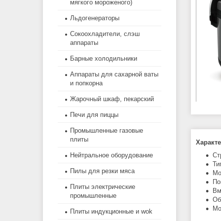
мягкого мороженого)
Льдогенераторы
Сокоохладители, слэш
аппараты
Барные холодильники
Аппараты для сахарной ваты
и попкорна
Жарочный шкаф, пекарский
Печи для пиццы
Промышленные газовые
плиты
Характе
Ст
Нейтральное оборудование
Ти
Пилы для резки мяса
Мо
По
Плиты электрические
Вм
промышленные
Об
Мо
Плиты индукционные и wok