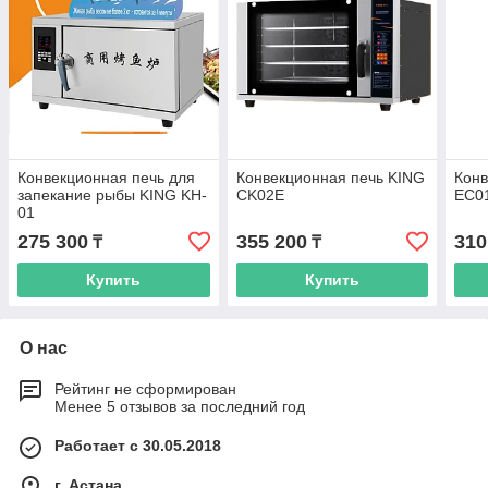
Конвекционная печь для
Конвекционная печь KING
Конв
запекание рыбы KING KH-
CK02E
EC0
01
275 300
355 200
310
₸
₸
Купить
Купить
О нас
Рейтинг не сформирован
Менее 5 отзывов за последний год
Работает с 30.05.2018
г. Астана