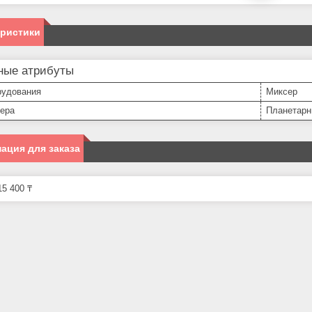
еристики
ные атрибуты
рудования
Миксер
сера
Планетар
ация для заказа
5 400 ₸