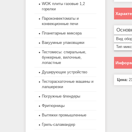
WOK плиты газовые 1,2
горелки
Характ
Пароконвектоматы и
конвекционные печи
Основ
Планетарные миксера
Вид обо
Вакуумные упаковщики
Тип мик
Тестомесы: спиральные,
бункерные, вилочные,
Информ
лопастные
Душирующее устройство
Цена:
21
Тестораскаточные машины и
лапшерезки
Погружные блендеры
Фритюрницы
Вытяжки промышленные
Гриль-саламандер