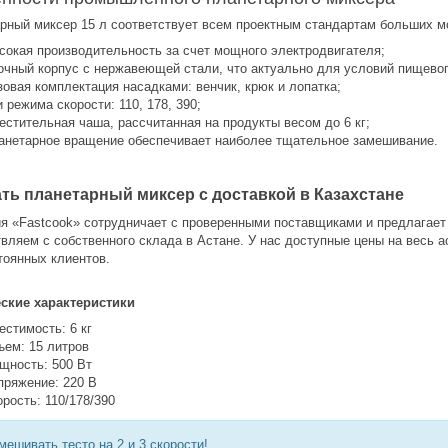
рный миксер 15 л соответствует всем проектным стандартам больших мо
сокая производительность за счет мощного электродвигателя;
очный корпус с нержавеющей стали, что актуально для условий пищевог
зовая комплектация насадками: венчик, крюк и лопатка;
и режима скорости: 110, 178, 390;
естительная чаша, рассчитанная на продукты весом до 6 кг;
анетарное вращение обеспечивает наиболее тщательное замешивание.
ать планетарный миксер с доставкой в Казахстане
я «Fastcook» сотрудничает с проверенными поставщиками и предлагает
вляем с собственного склада в Астане. У нас доступные цены на весь а
тоянных клиентов.
ские характеристики
естимость: 6 кг
ъем: 15 литров
щность: 500 Вт
пряжение: 220 В
орость: 110/178/390
мешивать тесто на 2 и 3 скорости!