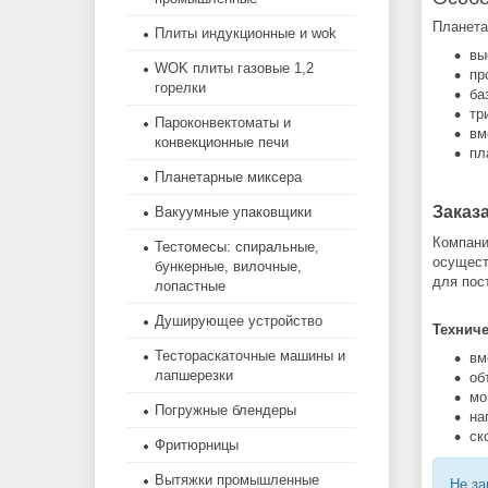
Планета
Плиты индукционные и wok
вы
WOK плиты газовые 1,2
пр
горелки
ба
тр
Пароконвектоматы и
вм
конвекционные печи
пл
Планетарные миксера
Заказ
Вакуумные упаковщики
Компани
Тестомесы: спиральные,
осущест
бункерные, вилочные,
для пос
лопастные
Душирующее устройство
Техниче
Тестораскаточные машины и
вм
лапшерезки
об
мо
Погружные блендеры
на
ск
Фритюрницы
Вытяжки промышленные
Не за