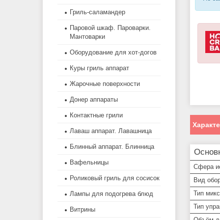
Гриль-саламандер
Паровой шкаф. Пароварки.
Мантоварки
Оборудование для хот-догов
Куры гриль аппарат
Жарочные поверхности
Донер аппараты
Контактные грили
Характ
Лаваш аппарат. Лавашница
Блинный аппарат. Блинница
Основ
Вафельницы
Сфера и
Роликовый гриль для сосисок
Вид обо
Тип мик
Лампы для подогрева блюд
Тип упр
Витрины
Объём д