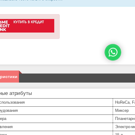
еристики
ные атрибуты
спользования
HoReCa, F
рудования
Миксер
сера
Планетар
авления
Электро-м
ежи
15 л