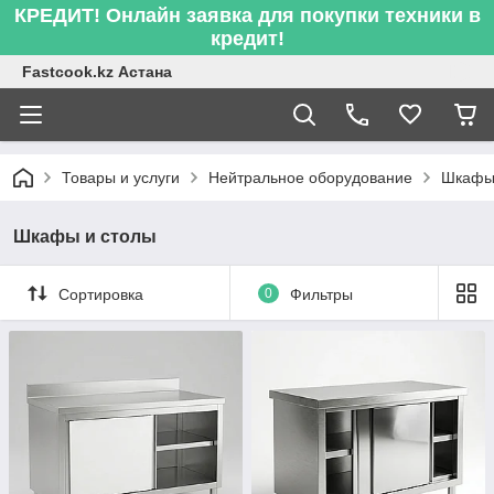
КРЕДИТ! Онлайн заявка для покупки техники в
кредит!
Fastcook.kz Астана
Товары и услуги
Нейтральное оборудование
Шкафы 
Шкафы и столы
Сортировка
0
Фильтры